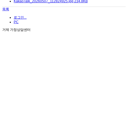
KakaoTalk_20260507_112824925.jpg
234.8KB
목록
로그인...
PC
거제 가정상담센터