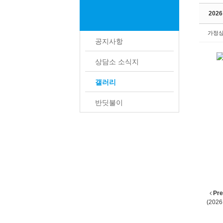
202
가정
공지사항
상담소 소식지
갤러리
<2
반딧불이
-일 
-
-회
-
Pre
(2026.