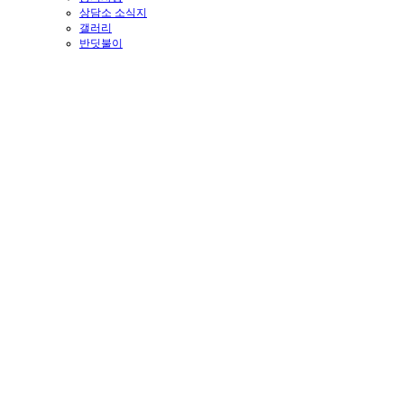
상담소 소식지
갤러리
반딧불이