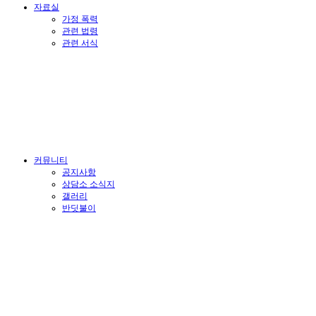
자료실
가정 폭력
관련 법령
관련 서식
커뮤니티
공지사항
상담소 소식지
갤러리
반딧불이