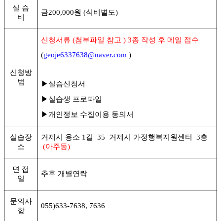
실 습
금
200,000
원
(
식비별도
)
비
신청서류
(
첨부파일 참고
) 3
종 작성 후 메일 접수
(
geoje6337638@naver.com
)
신청방
법
▶
실습신청서
▶
실습생 프로파일
▶
개인정보 수집이용 동의서
실습장
거제시 용소
1
길
35
거제시 가정행복지원센터
3
층
소
(
아주동
)
면 접
추후 개별연락
일
문의사
055)633-7638, 7636
항