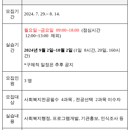
모집기
2024. 7. 29.~ 8. 14.
간
월요일
~
금요일
09:00~18:00
(
점심시간
12:00~13:00
제외
)
실습기
간
2024
년
9
월
2
일
~10
월
2
일
(1
일
8
시간
, 20
일
, 160
시
간
)
*
구체적 일정은 추후 공지
모집인
3
명
원
모집대
사회복지전공필수
4
과목
,
전공선택
2
과목 이수자
상
실습내
사회복지행정
,
프로그램개발
,
기관홍보
,
인식조사 등
용