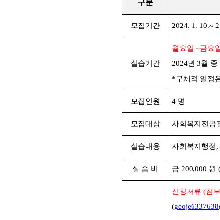
구분
모집기간
2024. 1. 10.~ 2.
월요일
~
금요
실습기간
2024
년
3
월 중
*
구체적 일정은
모집인원
4
명
모집대상
사회복지전공
실습내용
사회복지행정
,
실 습 비
금
200,000
원
신청서류
(
첨부
(
geoje6337638