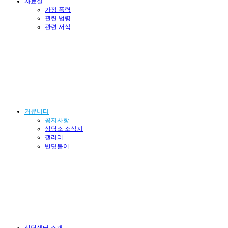
자료실
가정 폭력
관련 법령
관련 서식
커뮤니티
공지사항
상담소 소식지
갤러리
반딧불이