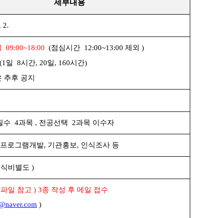
세부내용
 2.
일
09:00~18:00
(
점심시간
12:00~13:00
제외
)
(1
일
8
시간
, 20
일
, 160
시간
)
 추후 공지
필수
4
과목
,
전공선택
2
과목 이수자
프로그램개발
,
기관홍보
,
인식조사 등
(
식비별도
)
파일 참고
) 3
종 작성 후 메일 접수
@naver.com
)