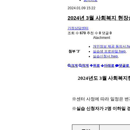
공지사항
2024.01.09 15:22
2024년 3월 사회복지 현장
가정상담센터
조회 수
670
추천 수
0
댓글
0
Atachment
개인정보 제공 동의서.h
첨부
'
3
'
실습생 프로파일.hwp
,
실습신청서.hwp
,
크게
작게
위로
아래로
댓글로
2024
년도
3
월 사회복지현
※
센터 사정에 따라 일정은 변
※
실습 신청자가
2
명 이하일