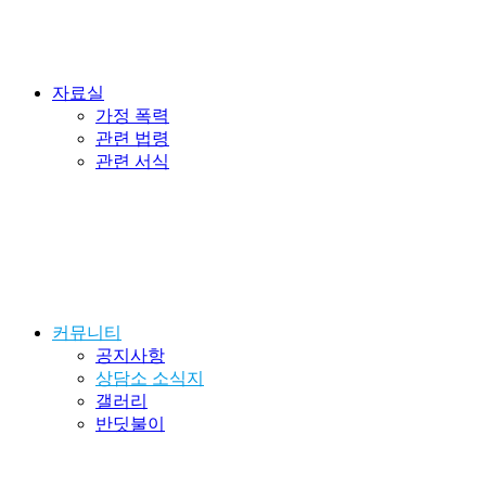
자료실
가정 폭력
관련 법령
관련 서식
커뮤니티
공지사항
상담소 소식지
갤러리
반딧불이