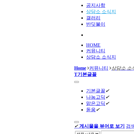
공지사항
상담소 소식지
갤러리
반딧불이
HOME
커뮤니티
상담소 소식지
Home
커뮤니티
상담소 소
T
기본글꼴
기본글꼴
✔
나눔고딕
✔
맑은고딕
✔
돋움
✔
✔
게시물을 뷰어로 보기
검