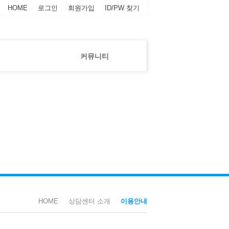
HOME
로그인
회원가입
ID/PW 찾기
공지사항
상담소 소식지
갤러리
실
커뮤니티
반딧불이
공지사항
상담소 소식지
갤러리
반딧불이
HOME
상담센터 소개
이용안내