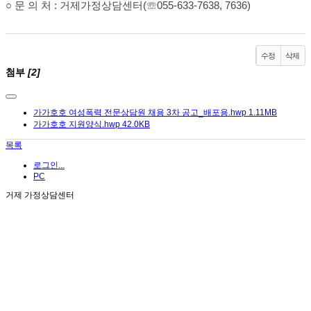
○ 문 의 처 : 거제가정상담센터(
☏
055-633-7638, 7636)
수정
삭제
첨부
[2]
가가호호 여성폭력 전문상담원 채용 3차 공고_배포용.hwp
1.11MB
가가호호 지원양식.hwp
42.0KB
목록
로그인...
PC
거제 가정상담센터