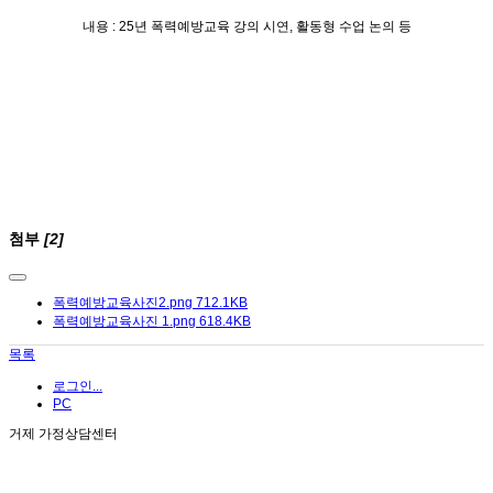
내용
: 25
년 폭력예방교육 강의 시연
,
활동형 수업 논의 등
첨부
[2]
폭력예방교육사진2.png
712.1KB
폭력예방교육사진 1.png
618.4KB
목록
로그인...
PC
거제 가정상담센터